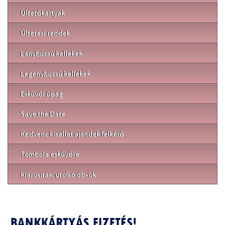
Ültetőkártyák
Ültetési rendek
Lánybúcsú kellékek
Legénybúcsú kellékek
Esküvői újság
Save the Date
Kedvenc kisállat ajándék felkérő
Tombola esküvőre
Kiárusítás, utolsó db-ok