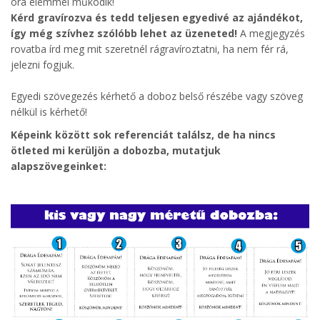
óra elemmel működik!
Kérd gravírozva és tedd teljesen egyedivé az ajándékot,
így még szívhez szólóbb lehet az üzeneted!
A megjegyzés
rovatba írd meg mit szeretnél rágravíroztatni, ha nem fér rá,
jelezni fogjuk.
Egyedi szövegezés kérhető a doboz belső részébe vagy szöveg
nélkül is kérhető!
Képeink között sok referenciát találsz, de ha nincs
ötleted mi kerüljön a dobozba, mutatjuk
alapszövegeinket: