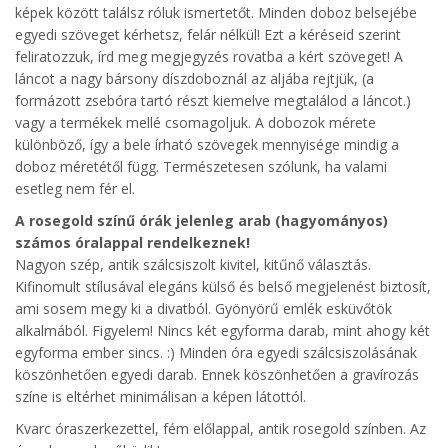
képek között találsz róluk ismertetőt. Minden doboz belsejébe
egyedi szöveget kérhetsz, felár nélkül! Ezt a kéréseid szerint
feliratozzuk, írd meg megjegyzés rovatba a kért szöveget! A
láncot a nagy bársony díszdoboznál az aljába rejtjük, (a
formázott zsebóra tartó részt kiemelve megtalálod a láncot.)
vagy a termékek mellé csomagoljuk. A dobozok mérete
különböző, így a bele írható szövegek mennyisége mindig a
doboz méretétől függ. Természetesen szólunk, ha valami
esetleg nem fér el.
A rosegold színű órák jelenleg arab (hagyományos)
számos óralappal rendelkeznek!
Nagyon szép, antik szálcsiszolt kivitel, kitűnő választás.
Kifinomult stílusával elegáns külső és belső megjelenést biztosít,
ami sosem megy ki a divatból. Gyönyörű emlék esküvőtök
alkalmából. Figyelem! Nincs két egyforma darab, mint ahogy két
egyforma ember sincs. :) Minden óra egyedi szálcsiszolásának
köszönhetően egyedi darab. Ennek köszönhetően a gravírozás
színe is eltérhet minimálisan a képen látottól.
Kvarc óraszerkezettel, fém előlappal, antik rosegold színben. Az