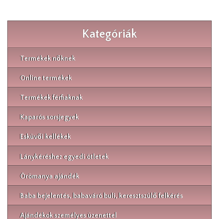
Kategóriák
Termékek nőknek
Online termékek
Termékek férfiaknak
Kaparós sorsjegyek
Esküvői kellékek
Lánykéréshez egyedi ötletek
Örömanya ajándék
Baba bejelentés, babaváró buli, keresztszülő felkérés
Ajándékok személyes üzenettel