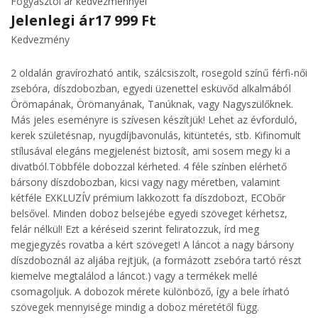
Fogyasztói ár kedvezménnyel
Jelenlegi ár
17 999 Ft
Kedvezmény
2 oldalán gravírozható antik, szálcsiszolt, rosegold színű férfi-női
zsebóra, díszdobozban, egyedi üzenettel esküvőd alkalmából
Örömapának, Örömanyának, Tanúknak, vagy Nagyszülőknek.
Más jeles eseményre is szívesen készítjük! Lehet az évforduló,
kerek születésnap, nyugdíjbavonulás, kitüntetés, stb. Kifinomult
stílusával elegáns megjelenést biztosít, ami sosem megy ki a
divatból.Többféle dobozzal kérheted. 4 féle színben elérhető
bársony díszdobozban, kicsi vagy nagy méretben, valamint
kétféle EXKLUZÍV prémium lakkozott fa díszdobozt, ECObőr
belsővel. Minden doboz belsejébe egyedi szöveget kérhetsz,
felár nélkül! Ezt a kéréseid szerint feliratozzuk, írd meg
megjegyzés rovatba a kért szöveget! A láncot a nagy bársony
díszdoboznál az aljába rejtjük, (a formázott zsebóra tartó részt
kiemelve megtalálod a láncot.) vagy a termékek mellé
csomagoljuk. A dobozok mérete különböző, így a bele írható
szövegek mennyisége mindig a doboz méretétől függ.