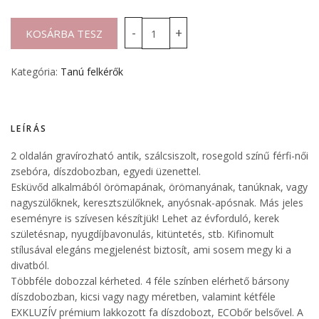
Kategória:
Tanú felkérők
LEÍRÁS
2 oldalán gravírozható antik, szálcsiszolt, rosegold színű férfi-női
zsebóra, díszdobozban, egyedi üzenettel.
Esküvőd alkalmából örömapának, örömanyának, tanúknak, vagy
nagyszülőknek, keresztszülőknek, anyósnak-apósnak. Más jeles
eseményre is szívesen készítjük! Lehet az évforduló, kerek
születésnap, nyugdíjbavonulás, kitüntetés, stb. Kifinomult
stílusával elegáns megjelenést biztosít, ami sosem megy ki a
divatból.
Többféle dobozzal kérheted. 4 féle színben elérhető bársony
díszdobozban, kicsi vagy nagy méretben, valamint kétféle
EXKLUZÍV prémium lakkozott fa díszdobozt, ECObőr belsővel. A