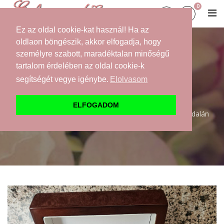
0
Ez az oldal cookie-kat használ! Ha az
oldlaon böngészik, akkor elfogadja, hogy
személyre szabott, maradéktalan minőségű
NŐI ÉS FÉRFI
tartalom érdelében az oldal cookie-k
TANÚFELKÉRŐK
segítségét vegye igénybe.
Elolvasom
Kezdőlap
Webáruház
Felkérők
Tanú felkérők
ELFOGADOM
Szálcsiszolt, antik ROSEGOLD színű fém zsebóra, 2 oldalán
gravírozható, többféle feliratozható díszdobozban