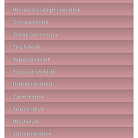
Menyasszony Vőlegény ajándékok
Örömapa ajándék
Ötletek Valentin napra
Tanú felkérők
Nagyszülő ajándék
Koszorúslány felkérők
Felkérők ajándékkal
Gyerek felkérők
Karácsonyfa alá
Menükártyák
Köszönetajándékok