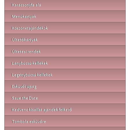
Karácsonyfa alá
Menükártyák
Köszönetajándékok
Ültetőkártyák
Ültetési rendek
Lánybúcsú kellékek
Legénybúcsú kellékek
Esküvői újság
Save the Date
Kedvenc kisállat ajándék felkérő
Tombola esküvőre