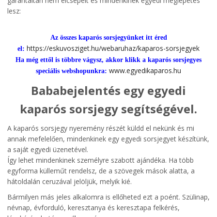
garantáltan nem elcsépelt és mindenkinek egyedi meglepetés
lesz:
Az összes kaparós sorsjegyünket itt éred
https://eskuvosziget.hu/webaruhaz/kaparos-sorsjegyek
el:
Ha még ettől is többre vágysz, akkor klikk a kaparós sorsjegyes
www.egyedikaparos.hu
speciális webshopunkra:
Bababejelentés egy egyedi
kaparós sorsjegy segítségével.
A kaparós sorsjegy nyeremény részét küldd el nekünk és mi
annak mefelelően, mindenkinek egy egyedi sorsjegyet készítünk,
a saját egyedi üzenetével.
Így lehet mindenkinek személyre szabott ajándéka. Ha több
egyforma külleműt rendelsz, de a szövegek mások alatta, a
hátoldalán ceruzával jelöljük, melyik kié.
Bármilyen más jeles alkalomra is ellőheted ezt a poént. Szülinap,
névnap, évforduló, keresztanya és keresztapa felkérés,