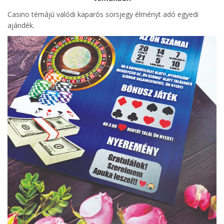
Casino témájú valódi kaparós sorsjegy élményt adó egyedi
ajándék.