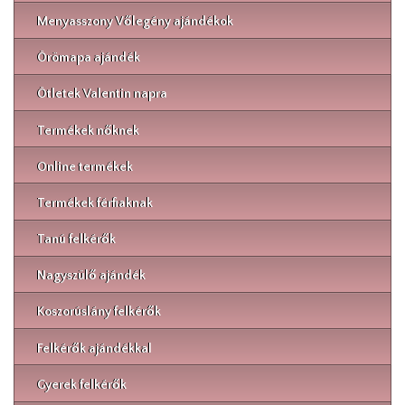
Menyasszony Vőlegény ajándékok
Örömapa ajándék
Ötletek Valentin napra
Termékek nőknek
Online termékek
Termékek férfiaknak
Tanú felkérők
Nagyszülő ajándék
Koszorúslány felkérők
Felkérők ajándékkal
Gyerek felkérők