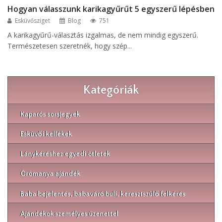
Hogyan válasszunk karikagyűrűt 5 egyszerű lépésben
Esküvősziget
Blog
751
A karikagyűrű-választás izgalmas, de nem mindig egyszerű.
Természetesen szeretnék, hogy szép...
Kategóriák
Kaparós sorsjegyek
Esküvői kellékek
Lánykéréshez egyedi ötletek
Örömanya ajándék
Baba bejelentés, babaváró buli, keresztszülő felkérés
Ajándékok személyes üzenettel