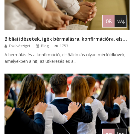
08
MÁJ.
Bibliai idézetek, igék bérmálásra, konfirmációra, elsőáldozásra
Esküvősziget
Blog
1753
A bérmálás és a konfirmáció, elsőáldozás olyan mérföldkövek,
amelyekben a hit, az útkeresés és a...