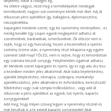
lánykérés, határ a csillagos ég...
Ha ötletre vágysz, nézd meg a termékképeket mindegyik
termékünknél, nagyon sok eseményre kérték már őket. Adj át
stílusosan pénz ajándékot így, ballagásra, diplomaosztóra,
nászajándékba.
Kapargatni mindenki szeret, egy kis nyeremény reményében... ez
mindig beválik! Egy szuper egyedi meglepetést adhatsz át
szeretteidnek, barátaidnak, ismerőseidnek. Ők először nem is
sejtik, hogy ez egy huncutság, hiszen a kiszemelted a nyertes
szelvény öröme után, a nyeremény részt lekaparva egy egyéni
üzenetet talál majd TŐLED, nem is sejtve, hogy ez kimondottan
egy számára készült sorsjegy. Felejthetetlen izgalmat adhatsz
át! Mindenki szeret kapargatni és nyerni, így ez egy adu ász lesz
a kezedben minden jeles alkalomnál. Akár baba bejelentéshez,
ajándék leleplezéshez, névnapra, szülinapra, munkahelyi
ajándékozáshoz, jeles alkalmakra és évfordulókra, keresztszülő
felkéréshez vagy csak szimpla trollkodáshoz... vagy add át
stílusosan a pénz ajándékot az egyedi, tuti nyerős, kaparós
sorsjegyeinkkel!
Add meg, hogy milyen szöveg legyen a nyeremény résznél és
már készítjük is a te egyedi kaparós sorsjegyedet! Akár