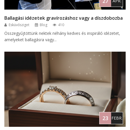
27
ÁPR.
Ballagási idézetek gravírozáshoz vagy a díszdobozba
Esküvősziget
Blog
410
Összegyűjtöttünk nektek néhány kedves és inspiráló idézetet,
amelyeket ballagásra vagy...
23
FEBR.