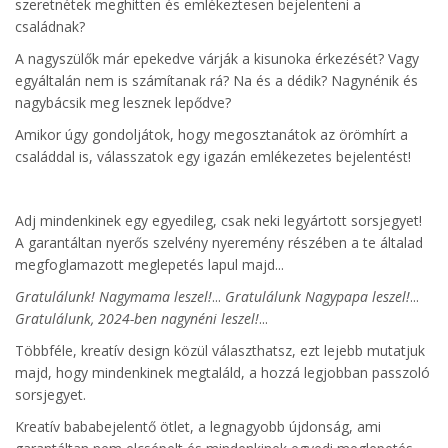
szeretnétek meghitten és emlékeztesen bejelenteni a
családnak?
A nagyszülők már epekedve várják a kisunoka érkezését? Vagy
egyáltalán nem is számítanak rá? Na és a dédik? Nagynénik és
nagybácsik meg lesznek lepődve?
Amikor úgy gondoljátok, hogy megosztanátok az örömhírt a
családdal is, válasszatok egy igazán emlékezetes bejelentést!
Adj mindenkinek egy egyedileg, csak neki legyártott sorsjegyet!
A garantáltan nyerős szelvény nyeremény részében a te általad
megfoglamazott meglepetés lapul majd...
Gratulálunk! Nagymama leszel!
...
Gratulálunk Nagypapa leszel!
...
Gratulálunk, 2024-ben nagynéni leszel!
...
Többféle, kreatív design közül választhatsz, ezt lejebb mutatjuk
majd, hogy mindenkinek megtaláld, a hozzá legjobban passzoló
sorsjegyet.
Kreatív bababejelentő ötlet, a legnagyobb újdonság, ami