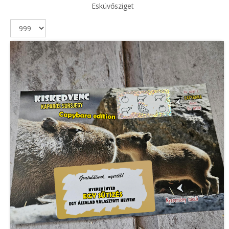
Esküvősziget