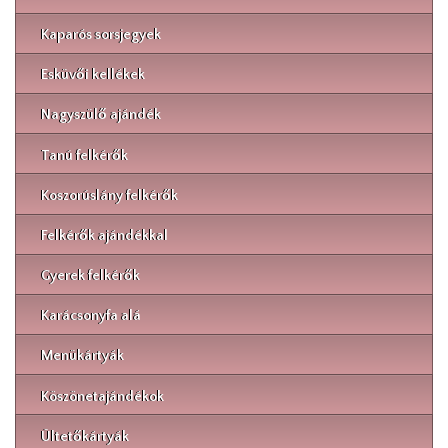
Kaparós sorsjegyek
Esküvői kellékek
Nagyszülő ajándék
Tanú felkérők
Koszorúslány felkérők
Felkérők ajándékkal
Gyerek felkérők
Karácsonyfa alá
Menükártyák
Köszönetajándékok
Ültetőkártyák