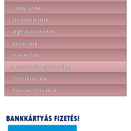
Ültetési rendek
Lánybúcsú kellékek
Legénybúcsú kellékek
Esküvői újság
Save the Date
Kedvenc kisállat ajándék felkérő
Tombola esküvőre
Kiárusítás, utolsó db-ok