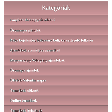
Kategóriák
Lánykéréshez egyedi ötletek
Örömanya ajándék
Baba bejelentés, babaváró buli, keresztszülő felkérés
Ajándékok személyes üzenettel
Menyasszony Vőlegény ajándékok
Örömapa ajándék
Ötletek Valentin napra
Termékek nőknek
Online termékek
Termékek férfiaknak