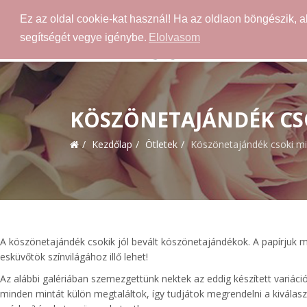
Ez az oldal cookie-kat használ! Ha az oldlaon böngészik, 
segítségét vegye igénybe.
Elolvasom
KÖSZÖNETAJÁNDÉK CS
Kezdőlap
Ötletek
Köszönetajándék csoki mi
A köszönetajándék csokik jól bevált köszönetajándékok. A papírjuk mint
esküvőtök színvilágához illő lehet!
Az alábbi galériában szemezgettünk nektek az eddig készített variác
minden mintát külön megtaláltok, így tudjátok megrendelni a kiválasz