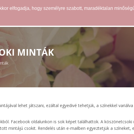
akkor elfogadja, hogy személyre szabott, maradéktalan minőségű
WEBÁRUHÁZ
ÖTLETEK
SZOLGÁLTATÁSOK
OKI MINTÁK
nták
ájával lehet játszani, ezáltal egyedivé tehetjük, a színekkel variálva
iókból. Facebook oldalunkon is sok képet találhattok. A köszönetcso
tott mintájú csokit. Rendelés után e-mailben egyeztetjük a színeket,