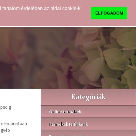
 tartalom érdelében az oldal cookie-k
0
TUDNIVALÓK
KAPCSOLAT
ELFOGADOM
Kategóriák
 pedig
Online termékek
ki menüpontban
Termékek férfiaknak
 egyéb