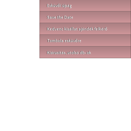
Esküvői újság
Save the Date
Kedvenc kisállat ajándék felkérő
Tombola esküvőre
Kiárusítás, utolsó db-ok