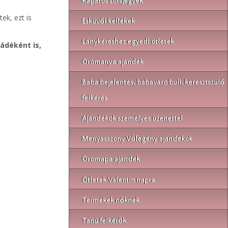
Kaparós sorsjegyek
ek, ezt is
Esküvői kellékek
Lánykéréshez egyedi ötletek
ádéként is,
Örömanya ajándék
Baba bejelentés, babaváró buli, keresztszülő
felkérés
Ajándékok személyes üzenettel
Menyasszony Vőlegény ajándékok
Örömapa ajándék
Ötletek Valentin napra
Termékek nőknek
Tanú felkérők