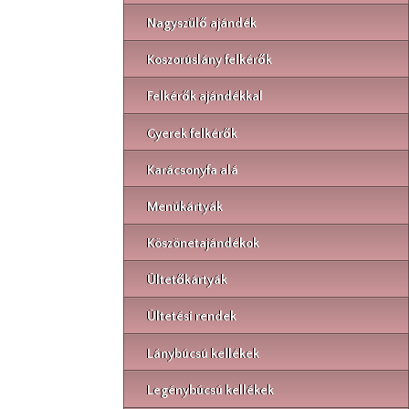
Nagyszülő ajándék
Koszorúslány felkérők
Felkérők ajándékkal
Gyerek felkérők
Karácsonyfa alá
Menükártyák
Köszönetajándékok
Ültetőkártyák
Ültetési rendek
Lánybúcsú kellékek
Legénybúcsú kellékek