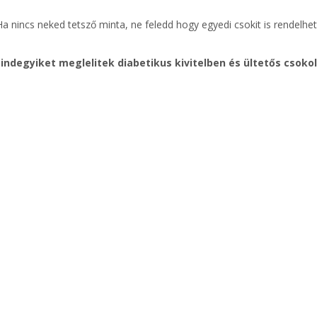
a nincs neked tetsző minta, ne feledd hogy egyedi csokit is rendelhett
degyiket meglelitek diabetikus kivitelben és ültetős csokol