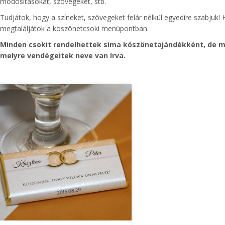
módosításokat, szövegeket, stb.
Tudjátok, hogy a színeket, szövegeket felár nélkül egyedire szabjuk! H
megtaláljátok a köszönetcsoki menüpontban.
Minden csokit rendelhettek sima köszönetajándékként, de min
melyre vendégeitek neve van írva.