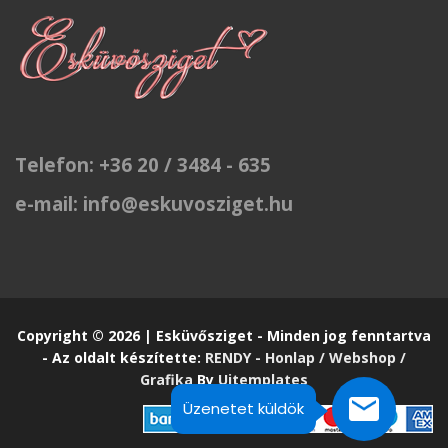
Telefon: +36 20 / 3484 - 635
e-mail: info@eskuvosziget.hu
Copyright © 2026 | Esküvősziget - Minden jog fenntartva
- Az oldalt készítette:
RENDY - Honlap / Webshop /
Grafika
By
Uitemplates
Üzenetet küldök