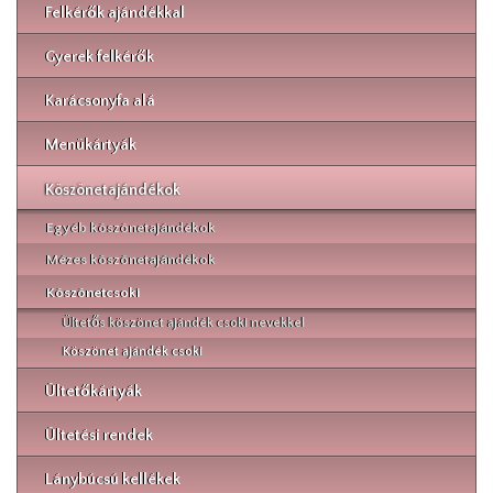
Felkérők ajándékkal
Gyerek felkérők
Karácsonyfa alá
Menükártyák
Köszönetajándékok
Egyéb köszönetajándékok
Mézes köszönetajándékok
Köszönetcsoki
Ültetős köszönet ajándék csoki nevekkel
Köszönet ajándék csoki
Ültetőkártyák
Ültetési rendek
Lánybúcsú kellékek