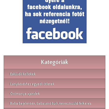
Kategóriák
Esküvői kellékek
Lánykéréshez egyedi ötletek
Örömanya ajándék
Baba bejelentés, babaváró buli, keresztszülő felkérés