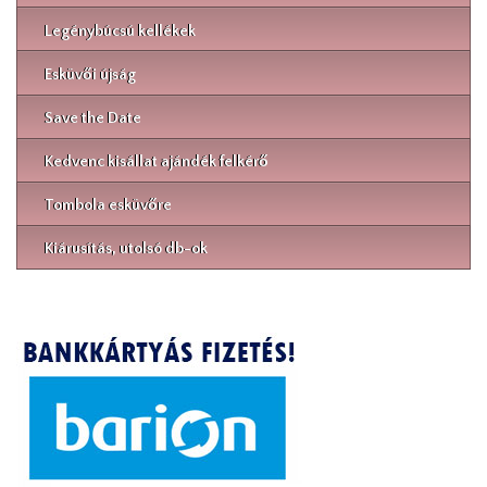
Legénybúcsú kellékek
Esküvői újság
Save the Date
Kedvenc kisállat ajándék felkérő
Tombola esküvőre
Kiárusítás, utolsó db-ok