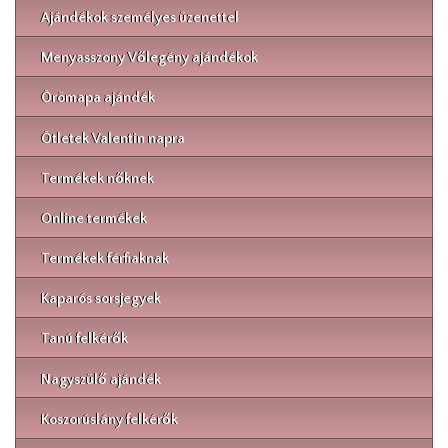
Ajándékok személyes üzenettel
Menyasszony Vőlegény ajándékok
Örömapa ajándék
Ötletek Valentin napra
Termékek nőknek
Online termékek
Termékek férfiaknak
Kaparós sorsjegyek
Tanú felkérők
Nagyszülő ajándék
Koszorúslány felkérők