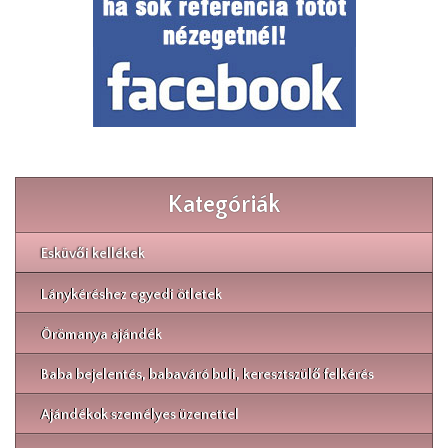
Kategóriák
Esküvői kellékek
Lánykéréshez egyedi ötletek
Örömanya ajándék
Baba bejelentés, babaváró buli, keresztszülő felkérés
Ajándékok személyes üzenettel