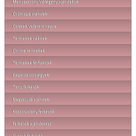
Menyasszony Vőlegény ajándékok
Örömapa ajándék
Ötletek Valentin napra
Termékek nőknek
Online termékek
Termékek férfiaknak
Kaparós sorsjegyek
Tanú felkérők
Nagyszülő ajándék
Koszorúslány felkérők
Felkérők ajándékkal