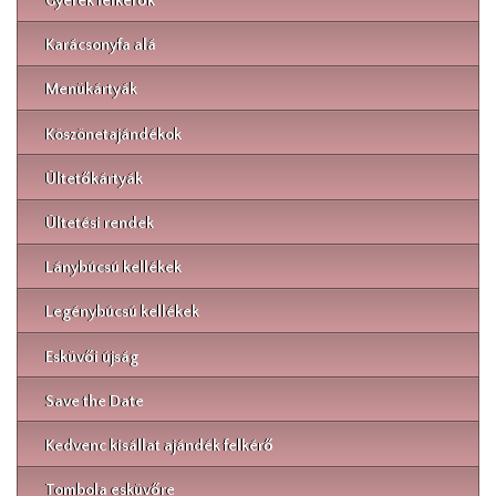
Gyerek felkérők
Karácsonyfa alá
Menükártyák
Köszönetajándékok
Ültetőkártyák
Ültetési rendek
Lánybúcsú kellékek
Legénybúcsú kellékek
Esküvői újság
Save the Date
Kedvenc kisállat ajándék felkérő
Tombola esküvőre