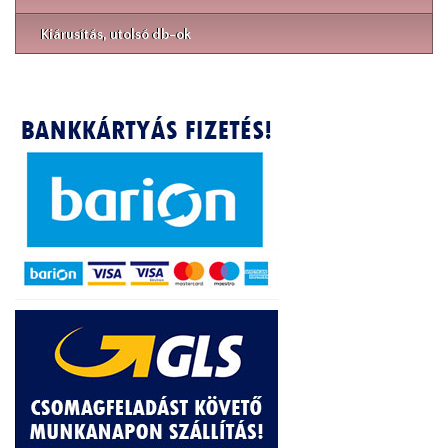
Kiárusítás, utolsó db-ok