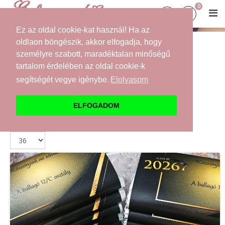
0
Ez az oldal cookie-kat használ! Ha az
oldlaon böngészik, akkor elfogadja, hogy
személyre szabott, maradéktalan minőségű
tartalom érdelében az oldal cookie-k
Terméknév +/-
segítségét vegye igénybe.
Elolvasom
Termék ára
ELFOGADOM
Esküvősziget