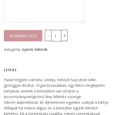
Kategória:
Gyerek felkérők
LEÍRÁS
Fiatal hölgyek számára, ünnepi, esküvői hajcsatok tüllel,
gyönggyel díszítve. Organza tasakban, egy titkos meglepetés
kártyával, aminek a belsejében van elrejtve a
koszorúslány/virágszóró lány felkérés szövege.
Három alapmintával, de díjmentesen egyedire szabjuk a kártya
előlapját ha másra vágysz és a belsejébe egyedi feliratot
kérhetsz. Írd a megjegyzés rovatba, milyen szövegezéssel