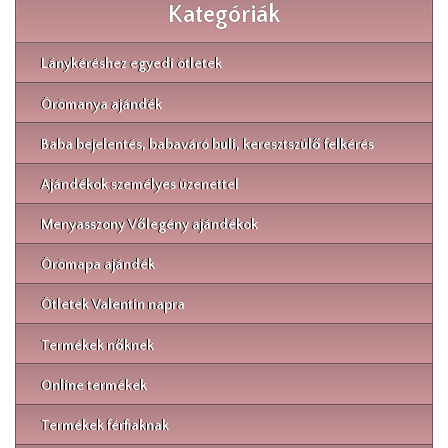
Kategóriák
Lánykéréshez egyedi ötletek
Örömanya ajándék
Baba bejelentés, babaváró buli, keresztszülő felkérés
Ajándékok személyes üzenettel
Menyasszony Vőlegény ajándékok
Örömapa ajándék
Ötletek Valentin napra
Termékek nőknek
Online termékek
Termékek férfiaknak