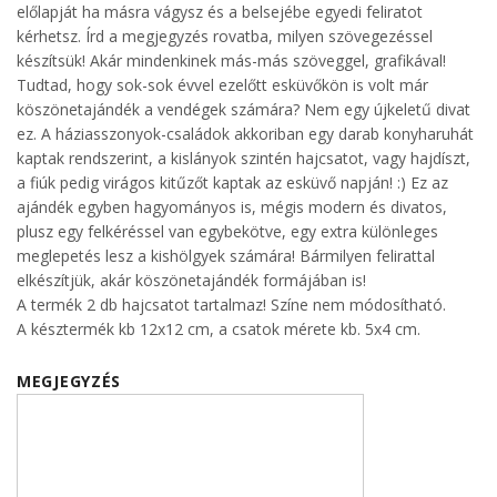
előlapját ha másra vágysz és a belsejébe egyedi feliratot
kérhetsz. Írd a megjegyzés rovatba, milyen szövegezéssel
készítsük! Akár mindenkinek más-más szöveggel, grafikával!
Tudtad, hogy sok-sok évvel ezelőtt esküvőkön is volt már
köszönetajándék a vendégek számára? Nem egy újkeletű divat
ez. A háziasszonyok-családok akkoriban egy darab konyharuhát
kaptak rendszerint, a kislányok szintén hajcsatot, vagy hajdíszt,
a fiúk pedig virágos kitűzőt kaptak az esküvő napján! :) Ez az
ajándék egyben hagyományos is, mégis modern és divatos,
plusz egy felkéréssel van egybekötve, egy extra különleges
meglepetés lesz a kishölgyek számára! Bármilyen felirattal
elkészítjük, akár köszönetajándék formájában is!
A termék 2 db hajcsatot tartalmaz! Színe nem módosítható.
A késztermék kb 12x12 cm, a csatok mérete kb. 5x4 cm.
MEGJEGYZÉS