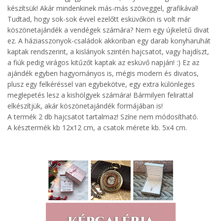
készítsük! Akár mindenkinek más-más szöveggel, grafikával!
Tudtad, hogy sok-sok évvel ezelőtt esküvőkön is volt már
köszönetajándék a vendégek számára? Nem egy újkeletű divat
ez. A háziasszonyok-családok akkoriban egy darab konyharuhát
kaptak rendszerint, a kislányok szintén hajcsatot, vagy hajdíszt,
a fiúk pedig virágos kitűzőt kaptak az esküvő napján! :) Ez az
ajándék egyben hagyományos is, mégis modern és divatos,
plusz egy felkéréssel van egybekötve, egy extra különleges
meglepetés lesz a kishölgyek számára! Bármilyen felirattal
elkészítjük, akár köszönetajándék formájában is!
A termék 2 db hajcsatot tartalmaz! Színe nem módosítható.
A késztermék kb 12x12 cm, a csatok mérete kb. 5x4 cm.