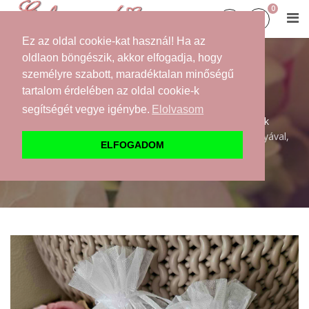
0
Ez az oldal cookie-kat használ! Ha az
oldlaon böngészik, akkor elfogadja, hogy
személyre szabott, maradéktalan minőségű
GYEREK FELKÉRŐK
tartalom érdelében az oldal cookie-k
segítségét vegye igénybe.
Elolvasom
Kezdőlap
Webáruház
Felkérők
Gyerek felkérők
Esküvői hajcsatok organza tasakban, meglepetés kártyával,
ELFOGADOM
belsejében felkérő szöveg lapul