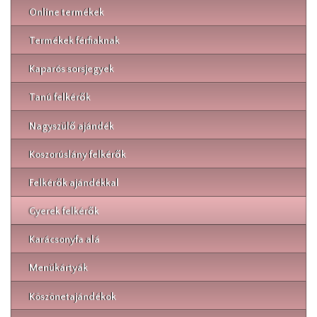
Online termékek
Termékek férfiaknak
Kaparós sorsjegyek
Tanú felkérők
Nagyszülő ajándék
Koszorúslány felkérők
Felkérők ajándékkal
Gyerek felkérők
Karácsonyfa alá
Menükártyák
Köszönetajándékok