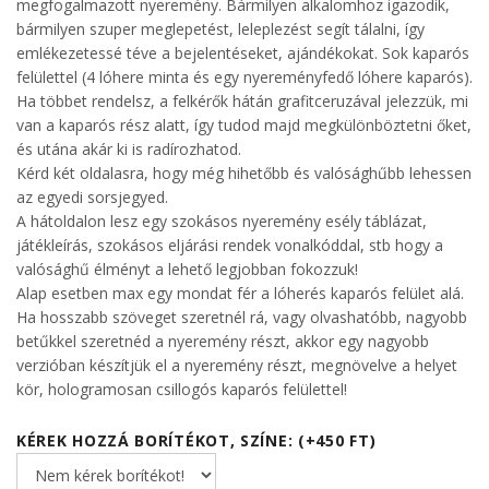
megfogalmazott nyeremény. Bármilyen alkalomhoz igazodik,
bármilyen szuper meglepetést, leleplezést segít tálalni, így
emlékezetessé téve a bejelentéseket, ajándékokat. Sok kaparós
felülettel (4 lóhere minta és egy nyereményfedő lóhere kaparós).
Ha többet rendelsz, a felkérők hátán grafitceruzával jelezzük, mi
van a kaparós rész alatt, így tudod majd megkülönböztetni őket,
és utána akár ki is radírozhatod.
Kérd két oldalasra, hogy még hihetőbb és valósághűbb lehessen
az egyedi sorsjegyed.
A hátoldalon lesz egy szokásos nyeremény esély táblázat,
játékleírás, szokásos eljárási rendek vonalkóddal, stb hogy a
valósághű élményt a lehető legjobban fokozzuk!
Alap esetben max egy mondat fér a lóherés kaparós felület alá.
Ha hosszabb szöveget szeretnél rá, vagy olvashatóbb, nagyobb
betűkkel szeretnéd a nyeremény részt, akkor egy nagyobb
verzióban készítjük el a nyeremény részt, megnövelve a helyet
kör, hologramosan csillogós kaparós felülettel!
KÉREK HOZZÁ BORÍTÉKOT, SZÍNE: (+450 FT)