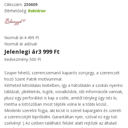
Cikkszám:
230609
Elérhetőség:
Raktáron
Normál ár:
4 499 Ft
Normál ár adóval:
Jelenlegi ár
3 999 Ft
Kedvezmény
-500 Ft
Szuper hihető, szerencsemanó kaparós sorsjegy, a szerencsét
hozó Szent Patrik motívummal.
Kérheted kétoldalas kivitelben, így a hátoldalán a szokás nyerési
táblázat, játékleírás, logók, vonalkódok, stb információk vannak,
plusz egy perforálást is kap a széle, amitől tényleg úgy néz ki,
mintha a lottózóban most tépték volna le a többi közül...
Mindenki szeretni fogja, aki kicsit is szeret kapargatni és szereti
a szerencséjét kipróbálni. Garantáltan nyer, szóval ez egy tuti
szelvény! :) Az üstben található felület alatt rejtőzik az általad