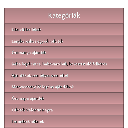
Kategóriák
Esküvői kellékek
Lánykéréshez egyedi ötletek
Örömanya ajándék
Baba bejelentés, babaváró buli, keresztszülő felkérés
Ajándékok személyes üzenettel
Menyasszony Vőlegény ajándékok
Örömapa ajándék
Ötletek Valentin napra
Termékek nőknek