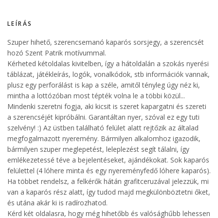
LEÍRÁS
Szuper hihető, szerencsemanó kaparós sorsjegy, a szerencsét
hozó Szent Patrik motívummal.
Kérheted kétoldalas kivitelben, így a hátoldalán a szokás nyerési
táblázat, játékleírás, logók, vonalkódok, stb információk vannak,
plusz egy perforálást is kap a széle, amitől tényleg úgy néz ki,
mintha a lottózóban most tépték volna le a többi közül...
Mindenki szeretni fogja, aki kicsit is szeret kapargatni és szereti
a szerencséjét kipróbálni. Garantáltan nyer, szóval ez egy tuti
szelvény! :) Az üstben található felület alatt rejtőzik az általad
megfogalmazott nyeremény. Bármilyen alkalomhoz igazodik,
bármilyen szuper meglepetést, leleplezést segít tálalni, így
emlékezetessé téve a bejelentéseket, ajándékokat. Sok kaparós
felülettel (4 lóhere minta és egy nyereményfedő lóhere kaparós).
Ha többet rendelsz, a felkérők hátán grafitceruzával jelezzük, mi
van a kaparós rész alatt, így tudod majd megkülönböztetni őket,
és utána akár ki is radírozhatod.
Kérd két oldalasra, hogy még hihetőbb és valósághűbb lehessen