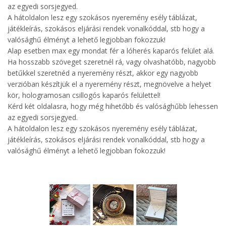
az egyedi sorsjegyed.
A hátoldalon lesz egy szokásos nyeremény esély táblázat,
játékleírás, szokásos eljárási rendek vonalkóddal, stb hogy a
valósághű élményt a lehető legjobban fokozzuk!
Alap esetben max egy mondat fér a lóherés kaparós felület alá.
Ha hosszabb szöveget szeretnél rá, vagy olvashatóbb, nagyobb
betűkkel szeretnéd a nyeremény részt, akkor egy nagyobb
verzióban készítjük el a nyeremény részt, megnövelve a helyet
kör, hologramosan csillogós kaparós felülettel!
Kérd két oldalasra, hogy még hihetőbb és valósághűbb lehessen
az egyedi sorsjegyed.
A hátoldalon lesz egy szokásos nyeremény esély táblázat,
játékleírás, szokásos eljárási rendek vonalkóddal, stb hogy a
valósághű élményt a lehető legjobban fokozzuk!