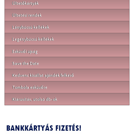
Ültetőkártyák
Ültetési rendek
Lánybúcsú kellékek
Legénybúcsú kellékek
Esküvői újság
Save the Date
Kedvenc kisállat ajándék felkérő
Tombola esküvőre
Kiárusítás, utolsó db-ok