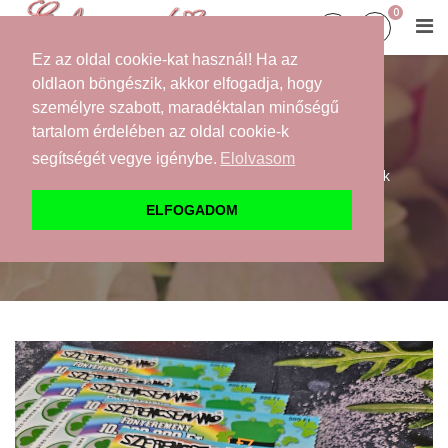
0
Ez az oldal cookie-kat használ! Ha az
oldlaon böngészik, akkor elfogadja, hogy
személyre szabott, maradéktalan minőségű
GYEREK FELKÉRŐK
tartalom érdelében az oldal cookie-k
segítségét vegye igénybe.
Elolvasom
Kezdőlap
Webáruház
Felkérők
Gyerek felkérők
Szerencsemanó kaparós egyedi sorsjegy, kétoldalas,
ELFOGADOM
perforált szélű változatban is kérhető