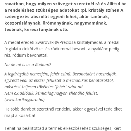
rovatban, hogy milyen szöveget szeretnél rá és állítsd be
a rendeléshez szükséges adatokat (pl. kristály színe)! A
szövegezés abszolút egyedi lehet, akár tanúnak,
koszorúslánynak, örömanyának, nagymamának,
tesónak, keresztanyának stb.
A medál eredeti Swarovski®/Preciosa kristálymedál, a medál
foglalata cinkötvözet és ródiummal bevont, a nyaklánc pedig
réz, ródium bevonattal.
Na de mi is az a Ródium?
A legdrágább nemesfém, fehér színű. Bevonatként használják,
egyrészt védi az ékszer felületét a mechanikus behatásoktól,
másrészt teljesen tökéletes "fehér" színt ad.
Nem oxidálódik, kémiailag nagyon ellenálló felület.
(
www.karikagyuru.hu)
Ha több darabot szeretnél rendelni, akkor egyesével tedd őket
majd a kosárba!
Tehát ha beállítottad a termék elkészítéséhez szükséges, kért