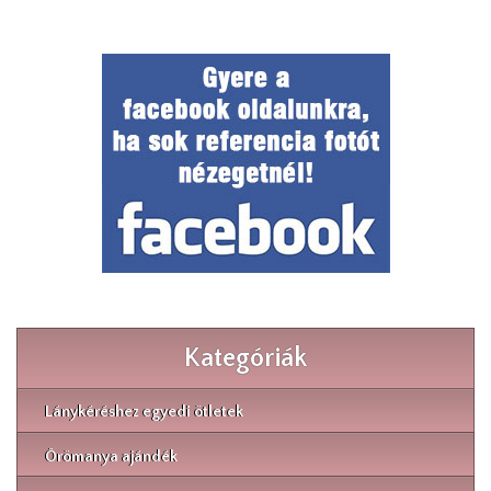
Kategóriák
Lánykéréshez egyedi ötletek
Örömanya ajándék