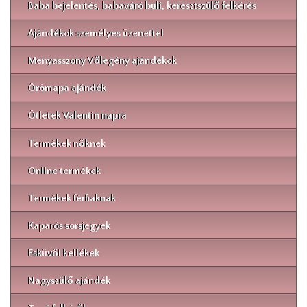
Baba bejelentés, babaváró buli, keresztszülő felkérés
Ajándékok személyes üzenettel
Menyasszony Vőlegény ajándékok
Örömapa ajándék
Ötletek Valentin napra
Termékek nőknek
Online termékek
Termékek férfiaknak
Kaparós sorsjegyek
Esküvői kellékek
Nagyszülő ajándék