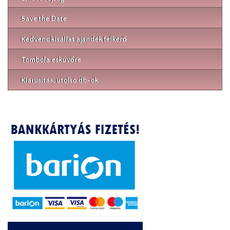
Save the Date
Kedvenc kisállat ajándék felkérő
Tombola esküvőre
Kiárusítás, utolsó db-ok