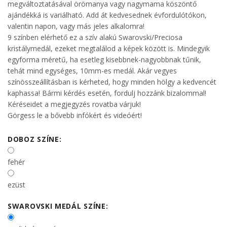
megváltoztatásával örömanya vagy nagymama köszöntő
ajándékká is variálható. Add át kedvesednek évfordulótókon,
valentin napon, vagy más jeles alkalomra!
9 színben elérhető ez a szív alakú Swarovski/Preciosa
kristálymedál, ezeket megtalálod a képek között is. Mindegyik
egyforma méretű, ha esetleg kisebbnek-nagyobbnak tűnik,
tehát mind egységes, 10mm-es medál. Akár vegyes
színösszeállításban is kérheted, hogy minden hölgy a kedvencét
kaphassa! Bármi kérdés esetén, fordulj hozzánk bizalommal!
Kéréseidet a megjegyzés rovatba várjuk!
Görgess le a bővebb infókért és videóért!
DOBOZ SZÍNE:
fehér
ezüst
SWAROVSKI MEDÁL SZÍNE: