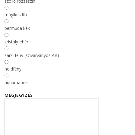
szolid rózsaszín
mágikus lila
bermuda kék
kristályfehér
sarki fény (szivárványos AB)
holdfény
aquamarine
MEGJEGYZÉS