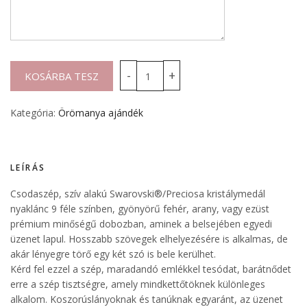
Kategória:
Örömanya ajándék
LEÍRÁS
Csodaszép, szív alakú Swarovski®/Preciosa kristálymedál
nyaklánc 9 féle színben, gyönyörű fehér, arany, vagy ezüst
prémium minőségű dobozban, aminek a belsejében egyedi
üzenet lapul. Hosszabb szövegek elhelyezésére is alkalmas, de
akár lényegre törő egy két szó is bele kerülhet.
Kérd fel ezzel a szép, maradandó emlékkel tesódat, barátnődet
erre a szép tisztségre, amely mindkettőtöknek különleges
alkalom. Koszorúslányoknak és tanúknak egyaránt, az üzenet