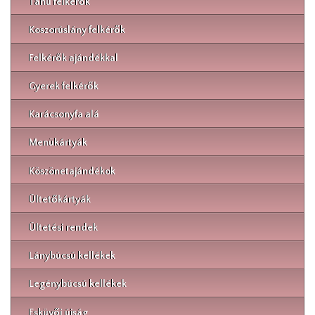
Tanú felkérők
Koszorúslány felkérők
Felkérők ajándékkal
Gyerek felkérők
Karácsonyfa alá
Menükártyák
Köszönetajándékok
Ültetőkártyák
Ültetési rendek
Lánybúcsú kellékek
Legénybúcsú kellékek
Esküvői újság