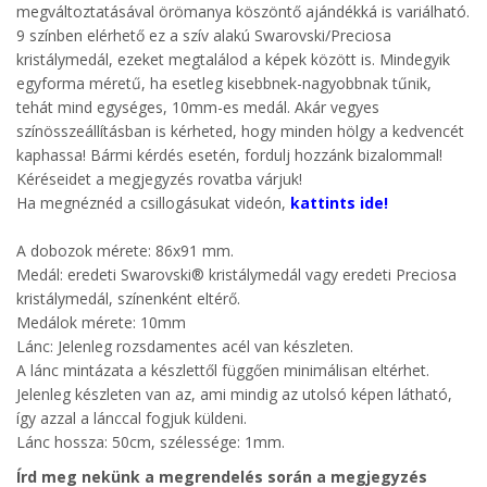
megváltoztatásával örömanya köszöntő ajándékká is variálható.
9 színben elérhető ez a szív alakú Swarovski/Preciosa
kristálymedál, ezeket megtalálod a képek között is. Mindegyik
egyforma méretű, ha esetleg kisebbnek-nagyobbnak tűnik,
tehát mind egységes, 10mm-es medál. Akár vegyes
színösszeállításban is kérheted, hogy minden hölgy a kedvencét
kaphassa! Bármi kérdés esetén, fordulj hozzánk bizalommal!
Kéréseidet a megjegyzés rovatba várjuk!
Ha megnéznéd a csillogásukat videón,
kattints ide!
A dobozok mérete: 86x91 mm.
Medál: eredeti Swarovski® kristálymedál vagy eredeti Preciosa
kristálymedál, színenként eltérő.
Medálok mérete: 10mm
Lánc:
Jelenleg
rozsdamentes acél van készleten.
A lánc mintázata a készlettől függően minimálisan eltérhet.
Jelenleg készleten van az, ami mindig az utolsó képen látható,
így azzal a lánccal fogjuk küldeni.
Lánc hossza: 50cm, szélessége: 1mm.
Írd meg nekünk a megrendelés során a megjegyzés