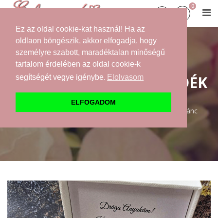
0
Ez az oldal cookie-kat használ! Ha az
oldlaon böngészik, akkor elfogadja, hogy
személyre szabott, maradéktalan minőségű
ÖRÖMANYA
tartalom érdelében az oldal cookie-k
SZÜLŐKÖSZÖNTŐ AJÁNDÉK
segítségét vegye igénybe.
Elolvasom
Kezdőlap
Webáruház
ÖRÖMANYA ajándék
ELFOGADOM
Swarovski®/Preciosa kristályos kis szív medálos nyaklánc
díszdobozban, egyedi üzenettel