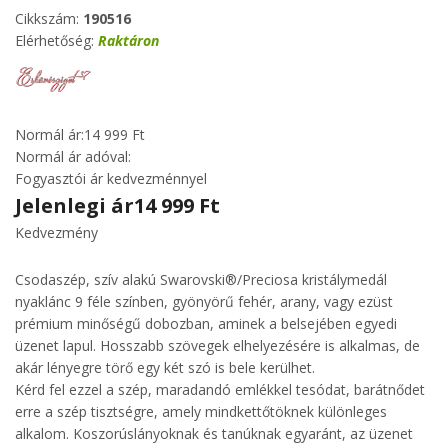
Cikkszám:
190516
Elérhetőség:
Raktáron
Normál ár:
14 999 Ft
Normál ár adóval:
Fogyasztói ár kedvezménnyel
Jelenlegi ár
14 999 Ft
Kedvezmény
Csodaszép, szív alakú Swarovski®/Preciosa kristálymedál
nyaklánc 9 féle színben, gyönyörű fehér, arany, vagy ezüst
prémium minőségű dobozban, aminek a belsejében egyedi
üzenet lapul. Hosszabb szövegek elhelyezésére is alkalmas, de
akár lényegre törő egy két szó is bele kerülhet.
Kérd fel ezzel a szép, maradandó emlékkel tesódat, barátnődet
erre a szép tisztségre, amely mindkettőtöknek különleges
alkalom. Koszorúslányoknak és tanúknak egyaránt, az üzenet