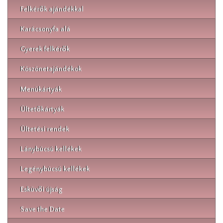
Felkérők ajándékkal
Karácsonyfa alá
Gyerek felkérők
Köszönetajándékok
Menükártyák
Ültetőkártyák
Ültetési rendek
Lánybúcsú kellékek
Legénybúcsú kellékek
Esküvői újság
Save the Date