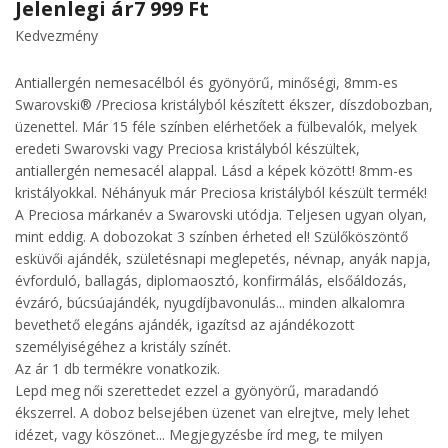
Jelenlegi ár
7 999 Ft
Kedvezmény
Antiallergén nemesacélból és gyönyörű, minőségi, 8mm-es
Swarovski® /Preciosa kristályból készített ékszer, díszdobozban,
üzenettel. Már 15 féle színben elérhetőek a fülbevalók, melyek
eredeti Swarovski vagy Preciosa kristályból készültek,
antiallergén nemesacél alappal. Lásd a képek között! 8mm-es
kristályokkal. Néhányuk már Preciosa kristályból készült termék!
A Preciosa márkanév a Swarovski utódja. Teljesen ugyan olyan,
mint eddig. A dobozokat 3 színben érheted el! Szülőköszöntő
esküvői ajándék, születésnapi meglepetés, névnap, anyák napja,
évforduló, ballagás, diplomaosztó, konfirmálás, elsőáldozás,
évzáró, búcsúajándék, nyugdíjbavonulás... minden alkalomra
bevethető elegáns ajándék, igazítsd az ajándékozott
személyiségéhez a kristály színét.
Az ár 1 db termékre vonatkozik.
Lepd meg női szerettedet ezzel a gyönyörű, maradandó
ékszerrel. A doboz belsejében üzenet van elrejtve, mely lehet
idézet, vagy köszönet... Megjegyzésbe írd meg, te milyen