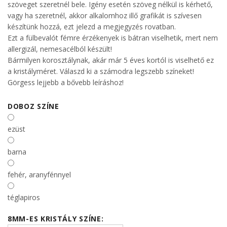
szöveget szeretnél bele. Igény esetén szöveg nélkül is kérhető,
vagy ha szeretnél, akkor alkalomhoz illő grafikát is szívesen
készítünk hozzá, ezt jelezd a megjegyzés rovatban.
Ezt a fülbevalót fémre érzékenyek is bátran viselhetik, mert nem
allergizál, nemesacélból készült!
Bármilyen korosztálynak, akár már 5 éves kortól is viselhető ez
a kristályméret. Válaszd ki a számodra legszebb színeket!
Görgess lejjebb a bővebb leíráshoz!
DOBOZ SZÍNE
ezüst
barna
fehér, aranyfénnyel
téglapiros
8MM-ES KRISTÁLY SZÍNE: