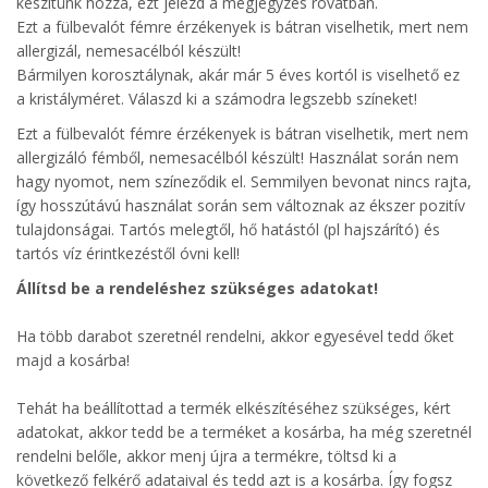
készítünk hozzá, ezt jelezd a megjegyzés rovatban.
Ezt a fülbevalót fémre érzékenyek is bátran viselhetik, mert nem
allergizál, nemesacélból készült!
Bármilyen korosztálynak, akár már 5 éves kortól is viselhető ez
a kristályméret. Válaszd ki a számodra legszebb színeket!
Ezt a fülbevalót fémre érzékenyek is bátran viselhetik, mert nem
allergizáló fémből, nemesacélból készült! Használat során nem
hagy nyomot, nem színeződik el. Semmilyen bevonat nincs rajta,
így hosszútávú használat során sem változnak az ékszer pozitív
tulajdonságai. Tartós melegtől, hő hatástól (pl hajszárító) és
tartós víz érintkezéstől óvni kell!
Állítsd be a rendeléshez szükséges adatokat!
Ha több darabot szeretnél rendelni, akkor egyesével tedd őket
majd a kosárba!
Tehát ha beállítottad a termék elkészítéséhez szükséges, kért
adatokat, akkor tedd be a terméket a kosárba, ha még szeretnél
rendelni belőle, akkor menj újra a termékre, töltsd ki a
következő felkérő adataival és tedd azt is a kosárba. Így fogsz