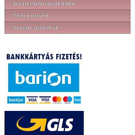
Kedvenc kisállat ajándék felkérő
Tombola esküvőre
Kiárusítás, utolsó db-ok