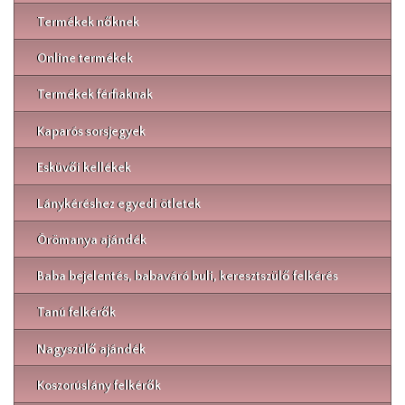
Termékek nőknek
Online termékek
Termékek férfiaknak
Kaparós sorsjegyek
Esküvői kellékek
Lánykéréshez egyedi ötletek
Örömanya ajándék
Baba bejelentés, babaváró buli, keresztszülő felkérés
Tanú felkérők
Nagyszülő ajándék
Koszorúslány felkérők