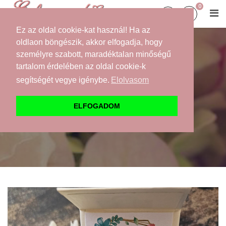
0
Ez az oldal cookie-kat használ! Ha az
oldlaon böngészik, akkor elfogadja, hogy
személyre szabott, maradéktalan minőségű
NŐI ÉS FÉRFI
tartalom érdelében az oldal cookie-k
TANÚFELKÉRŐK
segítségét vegye igénybe.
Elolvasom
Kezdőlap
Webáruház
Felkérők
Tanú felkérők
ELFOGADOM
Chantal Swarovski® / Preciosa ajándék kristályékszer
fülbevaló, antiallergén nemesacélból, egyedi üzenettel