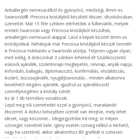
Antiallergén nemesacélból és gyönyörű, minőségi, 8mm-es
Swarovski® /Preciosa kristályból készített ékszer, díszdobozban,
üzenettel. Már 15 féle színben elérhetőek a fülbevalók, melyek
eredeti Swarovski vagy Preciosa kristályból készültek,
antiallergén nemesacél alappal. Lásd a képek között! 8mm-es
kristályokkal. Néhányuk már Preciosa kristályból készült termék!
A Preciosa márkanév a Swarovski utódja. Teljesen ugyan olyan,
mint eddig. A dobozokat 3 színben érheted el! Szülőköszöntő
esküvői ajándék, születésnapi meglepetés, névnap, anyák napja,
évforduló, ballagás, diplomaosztó, konfirmálás, elsőáldozás,
évzáró, búcsúajándék, nyugdíjbavonulás... minden alkalomra
bevethető elegáns ajándék, igazítsd az ajándékozott
személyiségéhez a kristály színét.
Az ár 1 db termékre vonatkozik.
Lepd meg női szerettedet ezzel a gyönyörű, maradandó
ékszerrel. A doboz belsejében üzenet van elrejtve, mely lehet
idézet, vagy köszönet... Megjegyzésbe írd meg, te milyen
szöveget szeretnél bele. Igény esetén szöveg nélkül is kérhető,
vagy ha szeretnél, akkor alkalomhoz illő grafikát is szívesen