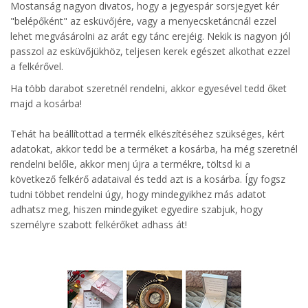
Mostanság nagyon divatos, hogy a jegyespár sorsjegyet kér
"belépőként" az esküvőjére, vagy a menyecsketáncnál ezzel
lehet megvásárolni az arát egy tánc erejéig. Nekik is nagyon jól
passzol az esküvőjükhöz, teljesen kerek egészet alkothat ezzel
a felkérővel.
Ha több darabot szeretnél rendelni, akkor egyesével tedd őket
majd a kosárba!
Tehát ha beállítottad a termék elkészítéséhez szükséges, kért
adatokat, akkor tedd be a terméket a kosárba, ha még szeretnél
rendelni belőle, akkor menj újra a termékre, töltsd ki a
következő felkérő adataival és tedd azt is a kosárba. Így fogsz
tudni többet rendelni úgy, hogy mindegyikhez más adatot
adhatsz meg, hiszen mindegyiket egyedire szabjuk, hogy
személyre szabott felkérőket adhass át!