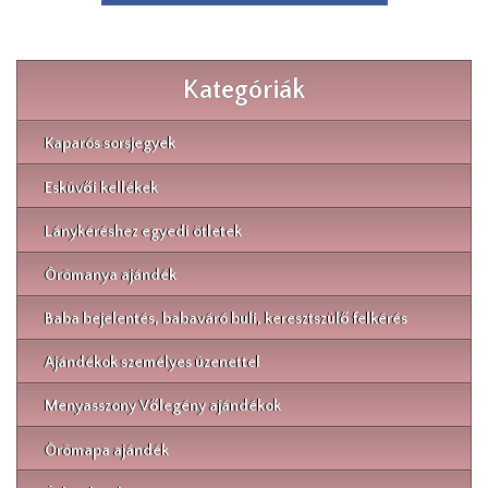
Kategóriák
Kaparós sorsjegyek
Esküvői kellékek
Lánykéréshez egyedi ötletek
Örömanya ajándék
Baba bejelentés, babaváró buli, keresztszülő felkérés
Ajándékok személyes üzenettel
Menyasszony Vőlegény ajándékok
Örömapa ajándék