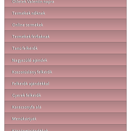
Ötletek Valentin napra
Termékek nőknek
Online termékek
Termékek férfiaknak
Tanú felkérők
Nagyszülő ajándék
Koszorúslány felkérők
Felkérők ajándékkal
Gyerek felkérők
Karácsonyfa alá
Menükártyák
Köszönetajándékok