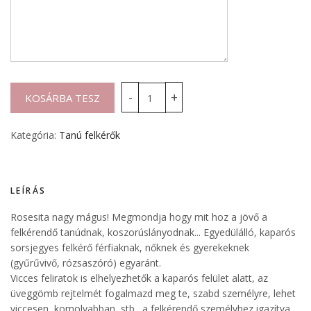
Kategória:
Tanú felkérők
LEÍRÁS
Rosesita nagy mágus! Megmondja hogy mit hoz a jövő a
felkérendő tanúdnak, koszorúslányodnak... Egyedülálló, kaparós
sorsjegyes felkérő férfiaknak, nőknek és gyerekeknek
(gyűrűvivő, rózsaszóró) egyaránt.
Vicces feliratok is elhelyezhetők a kaparós felület alatt, az
üveggömb rejtelmét fogalmazd meg te, szabd személyre, lehet
viccesen, komolyabban, stb., a felkérendő személyhez igazítva.