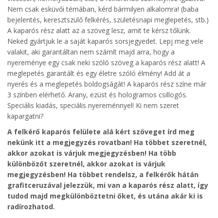
Nem csak esküvői témában, kérd bármilyen alkalomra! (baba
bejelentés, keresztszülő felkérés, születésnapi meglepetés, stb.)
A kaparós rész alatt az a szöveg lesz, amit te kérsz tőlünk.
Neked gyártjuk le a saját kaparós sorsjegyedet. Lepj meg vele
valakit, aki garantáltan nem számít majd arra, hogy a
nyereménye egy csak neki szóló szöveg a kaparós rész alatt! A
meglepetés garantált és egy életre szóló élmény! Add át a
nyerés és a meglepetés boldogságát! A kaparós rész színe már
3 színben elérhető. Arany, ezüst és hologramos csillogós.
Speciális kiadás, speciális nyereménnyel! Ki nem szeret
kapargatni?
A felkérő kaparós felülete alá kért szöveget írd meg
nekünk itt a megjegyzés rovatban! Ha többet szeretnél,
akkor azokat is várjuk megjegyzésben! Ha több
különbözőt szeretnél, akkor azokat is várjuk
megjegyzésben! Ha többet rendelsz, a felkérők hátán
grafitceruzával jelezzük, mi van a kaparós rész alatt, így
tudod majd megkülönböztetni őket, és utána akár ki is
radírozhatod.