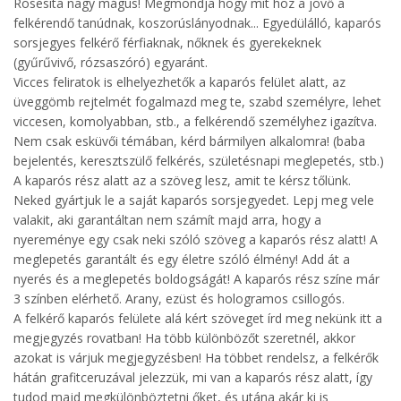
Rosesita nagy mágus! Megmondja hogy mit hoz a jövő a
felkérendő tanúdnak, koszorúslányodnak... Egyedülálló, kaparós
sorsjegyes felkérő férfiaknak, nőknek és gyerekeknek
(gyűrűvivő, rózsaszóró) egyaránt.
Vicces feliratok is elhelyezhetők a kaparós felület alatt, az
üveggömb rejtelmét fogalmazd meg te, szabd személyre, lehet
viccesen, komolyabban, stb., a felkérendő személyhez igazítva.
Nem csak esküvői témában, kérd bármilyen alkalomra! (baba
bejelentés, keresztszülő felkérés, születésnapi meglepetés, stb.)
A kaparós rész alatt az a szöveg lesz, amit te kérsz tőlünk.
Neked gyártjuk le a saját kaparós sorsjegyedet. Lepj meg vele
valakit, aki garantáltan nem számít majd arra, hogy a
nyereménye egy csak neki szóló szöveg a kaparós rész alatt! A
meglepetés garantált és egy életre szóló élmény! Add át a
nyerés és a meglepetés boldogságát! A kaparós rész színe már
3 színben elérhető. Arany, ezüst és hologramos csillogós.
A felkérő kaparós felülete alá kért szöveget írd meg nekünk itt a
megjegyzés rovatban! Ha több különbözőt szeretnél, akkor
azokat is várjuk megjegyzésben! Ha többet rendelsz, a felkérők
hátán grafitceruzával jelezzük, mi van a kaparós rész alatt, így
tudod majd megkülönböztetni őket, és utána akár ki is