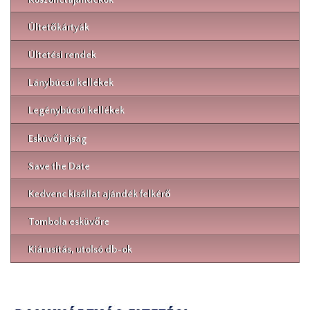
Ültetőkártyák
Ültetési rendek
Lánybúcsú kellékek
Legénybúcsú kellékek
Esküvői újság
Save the Date
Kedvenc kisállat ajándék felkérő
Tombola esküvőre
Kiárusítás, utolsó db-ok