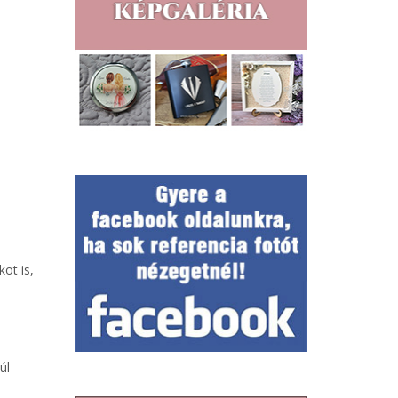
ot is,
úl