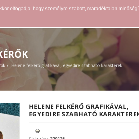
akkor elfogadja, hogy személyre szabott, maradéktalan minőségű
WEBÁRUHÁZ
ÖTLETEK
SZOLGÁLTATÁSOK
LKÉRŐK
rők
Helene felkérő grafikával, egyedire szabható karakterek
HELENE FELKÉRŐ GRAFIKÁVAL,
EGYEDIRE SZABHATÓ KARAKTERE
Cikkszám:
220125