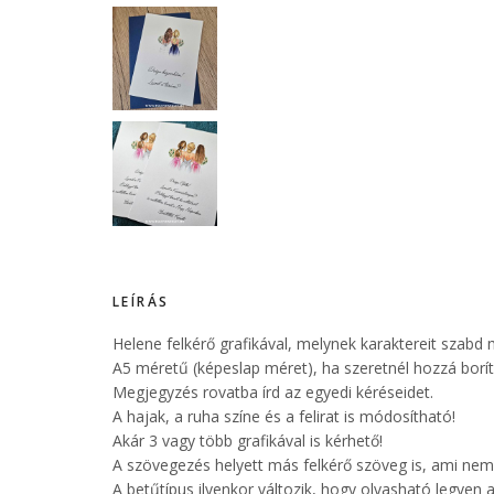
LEÍRÁS
Helene felkérő grafikával, melynek karaktereit szabd
A5 méretű (képeslap méret), ha szeretnél hozzá boríté
Megjegyzés rovatba írd az egyedi kéréseidet.
A hajak, a ruha színe és a felirat is módosítható!
Akár 3 vagy több grafikával is kérhető!
A szövegezés helyett más felkérő szöveg is, ami nem 
A betűtípus ilyenkor változik, hogy olvasható legyen 