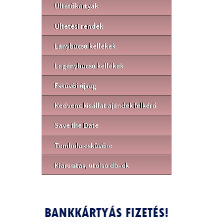
Ültetőkártyák
Ültetési rendek
Lánybúcsú kellékek
Legénybúcsú kellékek
Esküvői újság
Kedvenc kisállat ajándék felkérő
Save the Date
Tombola esküvőre
Kiárusítás, utolsó db-ok