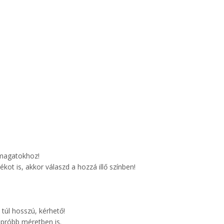
 magatokhoz!
kot is, akkor válaszd a hozzá illő színben!
túl hosszú, kérhető!
apróbb méretben is.