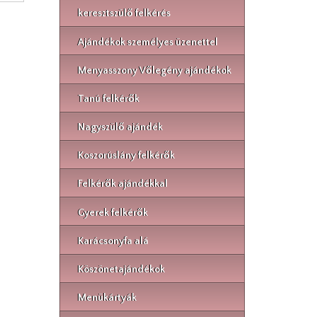
keresztszülő felkérés
Ajándékok személyes üzenettel
Menyasszony Vőlegény ajándékok
Tanú felkérők
Nagyszülő ajándék
Koszorúslány felkérők
Felkérők ajándékkal
Gyerek felkérők
Karácsonyfa alá
Köszönetajándékok
Menükártyák