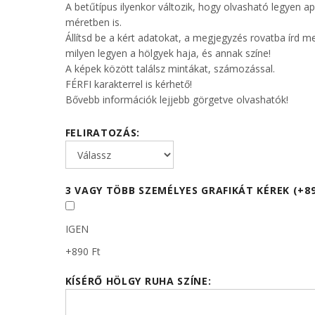
A betűtípus ilyenkor változik, hogy olvasható legyen a
méretben is.
Állítsd be a kért adatokat, a megjegyzés rovatba írd m
milyen legyen a hölgyek haja, és annak színe!
A képek között találsz mintákat, számozással.
FÉRFI karakterrel is kérhető!
Bővebb információk lejjebb görgetve olvashatók!
FELIRATOZÁS:
3 VAGY TÖBB SZEMÉLYES GRAFIKÁT KÉREK (+89
IGEN
+890 Ft
KÍSÉRŐ HÖLGY RUHA SZÍNE: