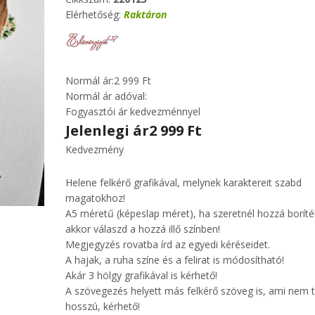
Elérhetőség:
Raktáron
Normál ár:
2 999 Ft
Normál ár adóval:
Fogyasztói ár kedvezménnyel
Jelenlegi ár
2 999 Ft
Kedvezmény
Helene felkérő grafikával, melynek karaktereit szabd
magatokhoz!
A5 méretű (képeslap méret), ha szeretnél hozzá boríték
akkor válaszd a hozzá illő színben!
Megjegyzés rovatba írd az egyedi kéréseidet.
A hajak, a ruha színe és a felirat is módosítható!
Akár 3 hölgy grafikával is kérhető!
A szövegezés helyett más felkérő szöveg is, ami nem t
hosszú, kérhető!