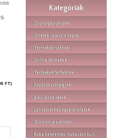
próbb
Kategóriák
eg,
Örömapa ajándék
Ötletek Valentin napra
Termékek nőknek
Online termékek
Termékek férfiaknak
0 FT)
Kaparós sorsjegyek
Esküvői kellékek
Lánykéréshez egyedi ötletek
Örömanya ajándék
Baba bejelentés, babaváró buli,