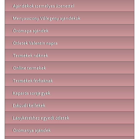
Ajándékok személyes üzenettel
Menyasszony Vőlegény ajándékok
Örömapa ajándék
Ötletek Valentin napra
Termékek nőknek
Online termékek
Termékek férfiaknak
Kaparós sorsjegyek
Esküvői kellékek
Lánykéréshez egyedi ötletek
Örömanya ajándék