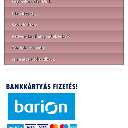
Legénybúcsú kellékek
Esküvői újság
Save the Date
Kedvenc kisállat ajándék felkérő
Tombola esküvőre
Kiárusítás, utolsó db-ok