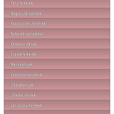
Tanú felkérők
Nagyszülő ajándék
Koszorúslány felkérők
Felkérők ajándékkal
Karácsonyfa alá
Gyerek felkérők
Menükártyák
Köszönetajándékok
Ültetőkártyák
Ültetési rendek
Lánybúcsú kellékek