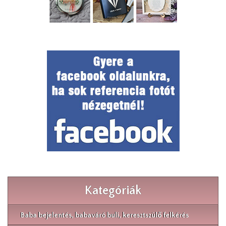
Kategóriák
Baba bejelentés, babaváró buli, keresztszülő felkérés