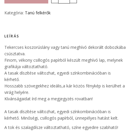
Kategória:
Tanú felkérők
LEÍRÁS
Tekercses koszorúslány vagy tanú meghívó dekorált dobozkába
csúsztatva.
Finom, vékony csillogós papírból készült meghívó lap, melynek
grafikája változtatható.
A tasak díszítése változhat, egyedi színkombinációban is
kérhető.
Hosszabb szövegekhez ideális,a kár közös fénykép is kerülhet a
virág helyére.
Kívánságaidat írd meg a megjegyzés rovatban!
A tasak díszítése változhat, egyedi színkombinációban is
kérhető. Minőségi, csillogós papírból, ünnepélyes hatást kelt.
A tok és szalagdísze változtatható, színe egyedire szabható!