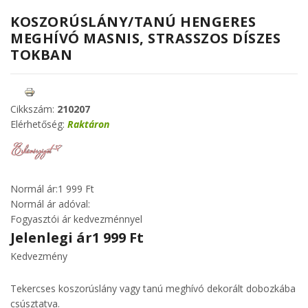
KOSZORÚSLÁNY/TANÚ HENGERES
MEGHÍVÓ MASNIS, STRASSZOS DÍSZES
TOKBAN
Cikkszám:
210207
Elérhetőség:
Raktáron
Normál ár:
1 999 Ft
Normál ár adóval:
Fogyasztói ár kedvezménnyel
Jelenlegi ár
1 999 Ft
Kedvezmény
Tekercses koszorúslány vagy tanú meghívó dekorált dobozkába
csúsztatva.