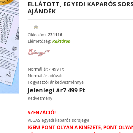
ELLÁTOTT, EGYEDI KAPARÓS SOR
AJÁNDÉK
Cikkszám:
231116
Elérhetőség:
Raktáron
Normál ár:
7 499 Ft
Normál ár adóval:
Fogyasztói ár kedvezménnyel
Jelenlegi ár
7 499 Ft
Kedvezmény
SZENZÁCIÓ!
VEGAS egyedi kaparós sorsjegy!
IGEN! PONT OLYAN A KINÉZETE, PONT OLYA