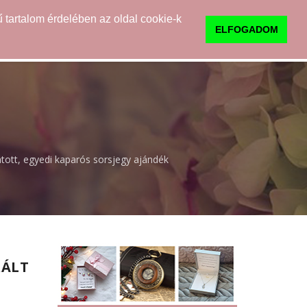
 tartalom érdelében az oldal cookie-k
0
TUDNIVALÓK
KAPCSOLAT
ELFOGADOM
tott, egyedi kaparós sorsjegy ajándék
RÁLT