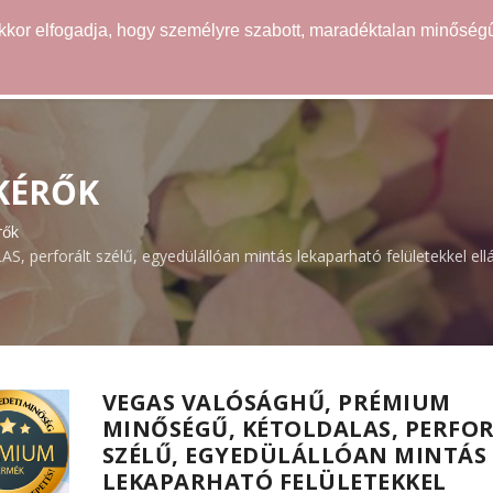
akkor elfogadja, hogy személyre szabott, maradéktalan minőségű
WEBÁRUHÁZ
ÖTLETEK
SZOLGÁLTATÁSOK
LKÉRŐK
rők
erforált szélű, egyedülállóan mintás lekaparható felületekkel ellá
VEGAS VALÓSÁGHŰ, PRÉMIUM
MINŐSÉGŰ, KÉTOLDALAS, PERFO
SZÉLŰ, EGYEDÜLÁLLÓAN MINTÁS
LEKAPARHATÓ FELÜLETEKKEL