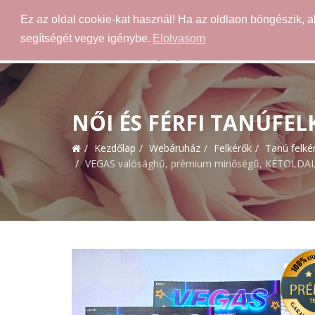
Ez az oldal cookie-kat használ! Ha az oldlaon böngészik, 
segítségét vegye igénybe.
Elolvasom
NŐI ÉS FÉRFI TANÚFE
Kezdőlap
Webáruház
Felkérők
Tanú felké
VEGAS valósághű, prémium minőségű, KÉTOLDALAS, p