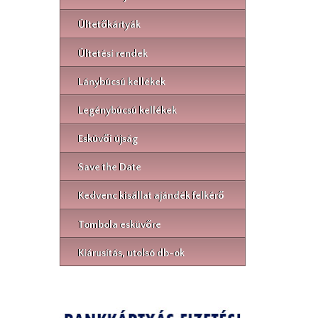
Ültetőkártyák
Ültetési rendek
Lánybúcsú kellékek
Legénybúcsú kellékek
Esküvői újság
Save the Date
Kedvenc kisállat ajándék felkérő
Tombola esküvőre
Kiárusítás, utolsó db-ok