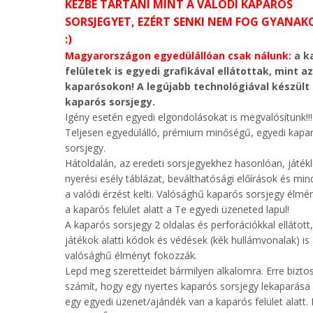
KÉZBE TARTANI MINT A VALÓDI KAPARÓS
SORSJEGYET, EZÉRT SENKI NEM FOG GYANAK
:)
Magyarországon egyedülállóan csak nálunk:
a k
felületek is egyedi grafikával ellátottak, mint az
kaparósokon! A legújabb technológiával készült
kaparós sorsjegy.
Igény esetén egyedi elgondolásokat is megvalósítunk!!!
Teljesen egyedülálló, prémium minőségű, egyedi kapa
sorsjegy.
Hátoldalán, az eredeti sorsjegyekhez hasonlóan, játékl
nyerési esély táblázat, beválthatósági előírások és mi
a valódi érzést kelti. Valósághű kaparós sorsjegy élmé
a kaparós felület alatt a Te egyedi üzeneted lapul!
A kaparós sorsjegy 2 oldalas és perforációkkal ellátott,
játékok alatti kódok és védések (kék hullámvonalak) is
valósághű élményt fokozzák.
Lepd meg szeretteidet bármilyen alkalomra. Erre bizt
számít, hogy egy nyertes kaparós sorsjegy lekaparása 
egy egyedi üzenet/ajándék van a kaparós felület alatt.