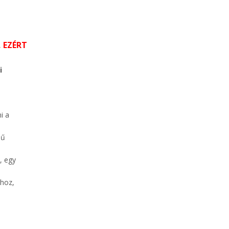
 EZÉRT
i
i a
hű
, egy
ához,