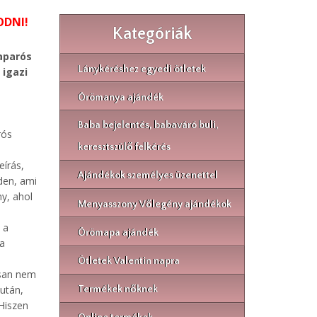
ODNI!
Kategóriák
aparós
Lánykéréshez egyedi ötletek
 igazi
Örömanya ajándék
Baba bejelentés, babaváró buli,
rós
keresztszülő felkérés
eírás,
Ajándékok személyes üzenettel
nden, ami
ny, ahol
Menyasszony Vőlegény ajándékok
 a
Örömapa ajándék
 a
Ötletek Valentin napra
osan nem
után,
Termékek nőknek
 Hiszen