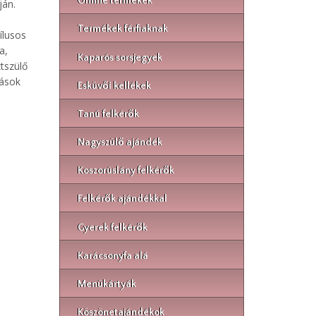
Online termékek
ján.
Termékek férfiaknak
ílusos
a,
Kaparós sorsjegyek
tszülő
zások
Esküvői kellékek
Tanú felkérők
Nagyszülő ajándék
Koszorúslány felkérők
Felkérők ajándékkal
Gyerek felkérők
Karácsonyfa alá
Menükártyák
Köszönetajándékok