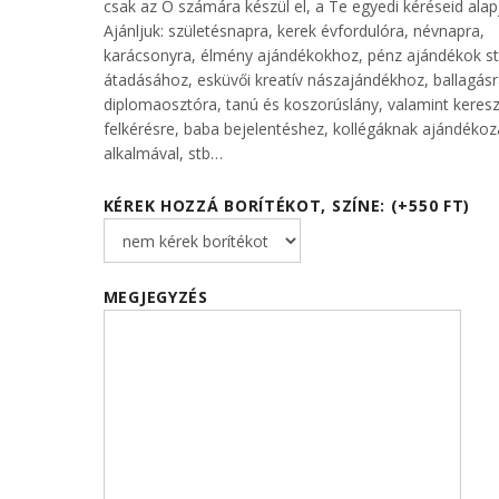
csak az Ő számára készül el, a Te egyedi kéréseid alap
Ajánljuk: születésnapra, kerek évfordulóra, névnapra,
karácsonyra, élmény ajándékokhoz, pénz ajándékok st
átadásához, esküvői kreatív nászajándékhoz, ballagásr
diplomaosztóra, tanú és koszorúslány, valamint keresz
felkérésre, baba bejelentéshez, kollégáknak ajándéko
alkalmával, stb…
KÉREK HOZZÁ BORÍTÉKOT, SZÍNE: (+550 FT)
MEGJEGYZÉS