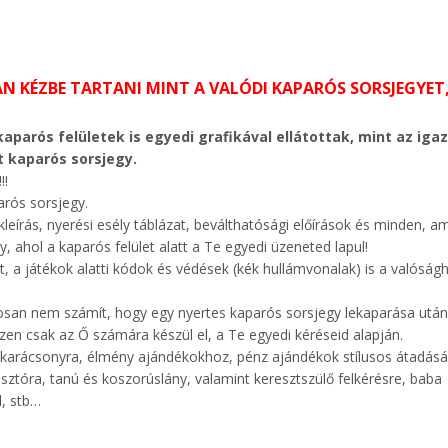
AN KÉZBE TARTANI MINT A VALÓDI KAPARÓS SORSJEGYET,
aparós felületek is egyedi grafikával ellátottak, mint az igaz
t kaparós sorsjegy.
!!
rós sorsjegy.
leírás, nyerési esély táblázat, beválthatósági előírások és minden, am
, ahol a kaparós felület alatt a Te egyedi üzeneted lapul!
tt, a játékok alatti kódok és védések (kék hullámvonalak) is a valóság
tosan nem számít, hogy egy nyertes kaparós sorsjegy lekaparása után
szen csak az Ő számára készül el, a Te egyedi kéréseid alapján.
a, karácsonyra, élmény ajándékokhoz, pénz ajándékok stílusos átadás
sztóra, tanú és koszorúslány, valamint keresztszülő felkérésre, baba
l, stb…