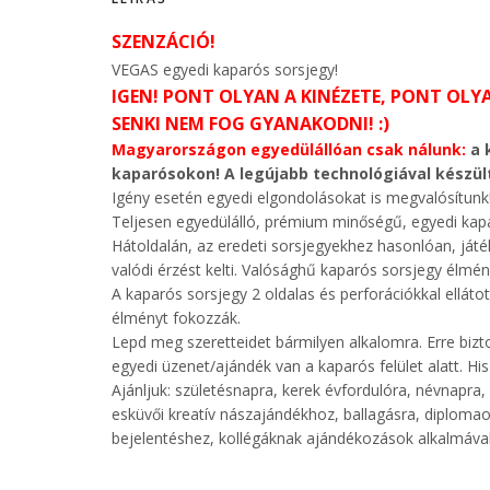
SZENZÁCIÓ!
VEGAS egyedi kaparós sorsjegy!
IGEN! PONT OLYAN A KINÉZETE, PONT OLY
SENKI NEM FOG GYANAKODNI! :)
Magyarországon egyedülállóan csak nálunk:
a k
kaparósokon! A legújabb technológiával készül
Igény esetén egyedi elgondolásokat is megvalósítunk!
Teljesen egyedülálló, prémium minőségű, egyedi kapa
Hátoldalán, az eredeti sorsjegyekhez hasonlóan, játék
valódi érzést kelti. Valósághű kaparós sorsjegy élmény
A kaparós sorsjegy 2 oldalas és perforációkkal elláto
élményt fokozzák.
Lepd meg szeretteidet bármilyen alkalomra. Erre biz
egyedi üzenet/ajándék van a kaparós felület alatt. Hi
Ajánljuk: születésnapra, kerek évfordulóra, névnapr
esküvői kreatív nászajándékhoz, ballagásra, diplomao
bejelentéshez, kollégáknak ajándékozások alkalmáva