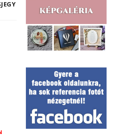
SJEGY
N