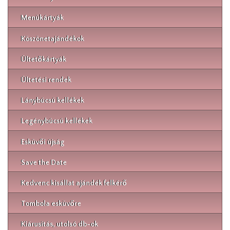
Menükártyák
Köszönetajándékok
Ültetőkártyák
Ültetési rendek
Lánybúcsú kellékek
Legénybúcsú kellékek
Esküvői újság
Save the Date
Kedvenc kisállat ajándék felkérő
Tombola esküvőre
Kiárusítás, utolsó db-ok