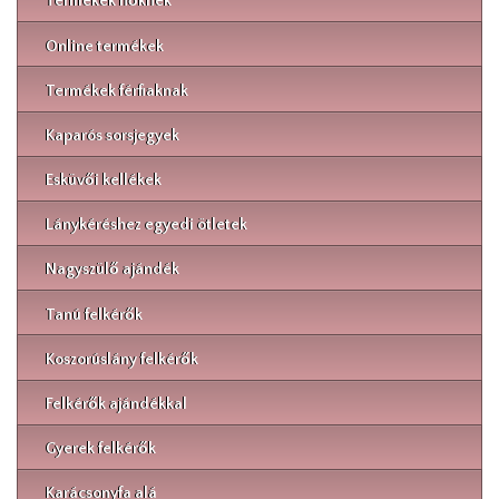
Termékek nőknek
Online termékek
Termékek férfiaknak
Kaparós sorsjegyek
Esküvői kellékek
Lánykéréshez egyedi ötletek
Nagyszülő ajándék
Tanú felkérők
Koszorúslány felkérők
Felkérők ajándékkal
Gyerek felkérők
Karácsonyfa alá