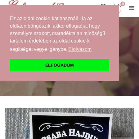
0
Ez az oldal cookie-kat használ! Ha az
oldlaon böngészik, akkor elfogadja, hogy
személyre szabott, maradéktalan minőségű
NŐI ÉS FÉRFI
tartalom érdelében az oldal cookie-k
TANÚFELKÉRŐK
segítségét vegye igénybe.
Elolvasom
Kezdőlap
Webáruház
Felkérők
Tanú felkérők
ELFOGADOM
Jockey férfi tanúfelkérő