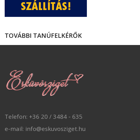
TOVÁBBI TANÚFELKÉRŐK
Telefon: +36 20 / 3484 - 635
e-mail: info@eskuvosziget.hu