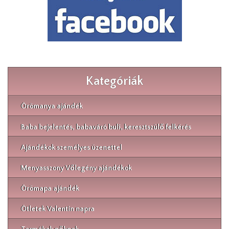
Kategóriák
Örömanya ajándék
Baba bejelentés, babaváró buli, keresztszülő felkérés
Ajándékok személyes üzenettel
Menyasszony Vőlegény ajándékok
Örömapa ajándék
Ötletek Valentin napra