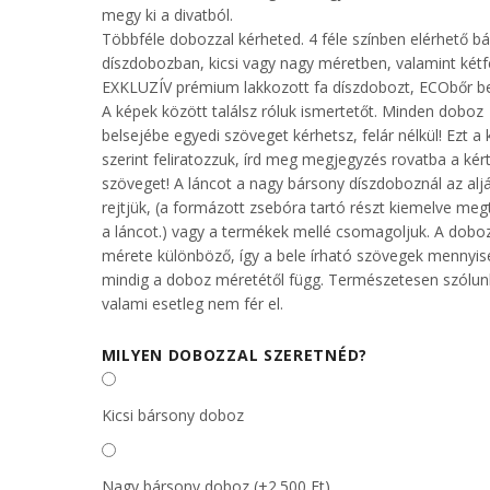
megy ki a divatból.
Többféle dobozzal kérheted. 4 féle színben elérhető b
díszdobozban, kicsi vagy nagy méretben, valamint kétf
EXKLUZÍV prémium lakkozott fa díszdobozt, ECObőr be
A képek között találsz róluk ismertetőt. Minden doboz
belsejébe egyedi szöveget kérhetsz, felár nélkül! Ezt a 
szerint feliratozzuk, írd meg megjegyzés rovatba a kér
szöveget! A láncot a nagy bársony díszdoboznál az alj
rejtjük, (a formázott zsebóra tartó részt kiemelve meg
a láncot.) vagy a termékek mellé csomagoljuk. A dobo
mérete különböző, így a bele írható szövegek mennyi
mindig a doboz méretétől függ. Természetesen szólun
valami esetleg nem fér el.
MILYEN DOBOZZAL SZERETNÉD?
Kicsi bársony doboz
Nagy bársony doboz (+2.500 Ft)