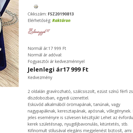
Cikkszám:
FSZ20190813
Elérhetőség:
Raktáron
Normál ár:
17 999 Ft
Normál ár adóval:
Fogyasztói ár kedvezménnyel
Jelenlegi ár
17 999 Ft
Kedvezmény
2 oldalán gravírozható, szálcsiszolt, ezüst színű férfi z
díszdobozban, egyedi üzenettel.
Esküvőd alkalmából örömapának, tanúnak, vagy
nagypapáknak, keresztapának, apósnak, vőlegénynek.
jeles eseményre is szívesen készítjük! Lehet az évfordu
kerek születésnap, nyugdíjbavonulás, kitüntetés, stb.
Kifinomult stílusával elegáns megjelenést biztosít, am