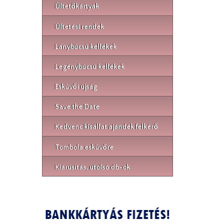
Ültetőkártyák
Ültetési rendek
Lánybúcsú kellékek
Legénybúcsú kellékek
Esküvői újság
Save the Date
Kedvenc kisállat ajándék felkérő
Tombola esküvőre
Kiárusítás, utolsó db-ok