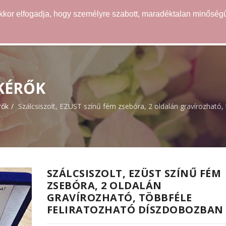
akkor elfogadja, hogy személyre szabott, maradéktalan minőségű
WEBÁRUHÁZ
ÖTLETEK
SZOLGÁLTATÁSOK
LKÉRŐK
rők
Szálcsiszolt, EZÜST színű fém zsebóra, 2 oldalán gravírozható,
SZÁLCSISZOLT, EZÜST SZÍNŰ FÉM
ZSEBÓRA, 2 OLDALÁN
GRAVÍROZHATÓ, TÖBBFÉLE
FELIRATOZHATÓ DÍSZDOBOZBAN