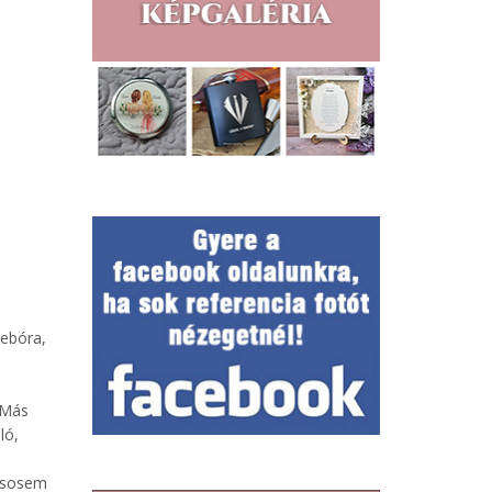
sebóra,
 Más
ló,
i sosem