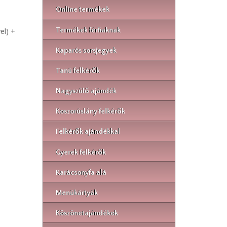
Online termékek
Termékek férfiaknak
el) +
Kaparós sorsjegyek
Tanú felkérők
Nagyszülő ajándék
Koszorúslány felkérők
Felkérők ajándékkal
Gyerek felkérők
Karácsonyfa alá
Menükártyák
Köszönetajándékok