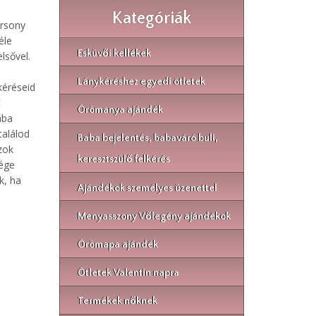
Kategóriák
ársony
éle
Esküvői kellékek
lsővel.
Lánykéréshez egyedi ötletek
kéréseid
t
Örömanya ajándék
ába
találod
Baba bejelentés, babaváró buli,
zok
keresztszülő felkérés
sége
k, ha
Ajándékok személyes üzenettel
Menyasszony Vőlegény ajándékok
Örömapa ajándék
Ötletek Valentin napra
Termékek nőknek