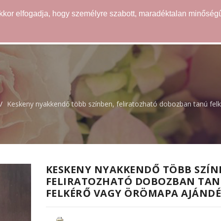
akkor elfogadja, hogy személyre szabott, maradéktalan minőségű
WEBÁRUHÁZ
ÖTLETEK
SZOLGÁLTATÁSOK
Keskeny nyakkendő több színben, feliratozható dobozban tanú fe
KESKENY NYAKKENDŐ TÖBB SZÍN
FELIRATOZHATÓ DOBOZBAN TA
FELKÉRŐ VAGY ÖRÖMAPA AJÁND