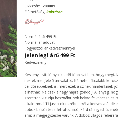
Cikkszám:
200801
Elérhetőség:
Raktáron
Normál ár:
6 499 Ft
Normál ár adóval:
Fogyasztói ár kedvezménnyel
Jelenlegi ár
6 499 Ft
Kedvezmény
Keskeny kivitelű nyakkendő több színben, hogy megtal
nektek megfelelő árnyalatot. Kérheted fiatalabb korosz
de idősebbeknek is, mert ezek a színek mindenkinek jó
állhatnak! Ne csak a nagy napra gondolj! A lényeg, hog
szeretted ki tudja használni, sok helyre felvehesse és 
alkalommal TI jussatok eszébe erről a kedves ajándékr
doboz belső része feliratozható, kérd rá egyedi üzenet
amit a megjegyzésbe várunk. A doboz világos fehérara