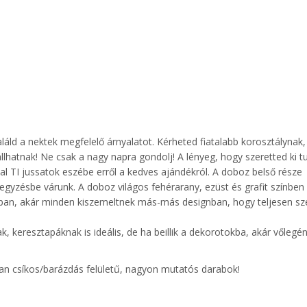
áld a nektek megfelelő árnyalatot. Kérheted fiatalabb korosztálynak,
llhatnak! Ne csak a nagy napra gondolj! A lényeg, hogy szeretted ki t
l TI jussatok eszébe erről a kedves ajándékról. A doboz belső része
jegyzésbe várunk. A doboz világos fehérarany, ezüst és grafit színben
óban, akár minden kiszemeltnek más-más designban, hogy teljesen s
keresztapáknak is ideális, de ha beillik a dekorotokba, akár vőlegé
idan csíkos/barázdás felületű, nagyon mutatós darabok!