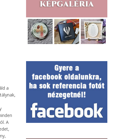
áld a
tálynak,
l
y
minden
ól. A
edet,
ny,