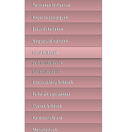
Termékek férfiaknak
Kaparós sorsjegyek
Esküvői kellékek
Nagyszülő ajándék
Tanú felkérők
Férfi tanúfelkérők
Női tanúfelkérők
Koszorúslány felkérők
Felkérők ajándékkal
Gyerek felkérők
Karácsonyfa alá
Menükártyák