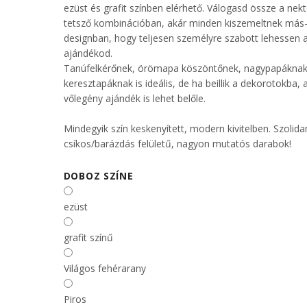
ezüst és grafit színben elérhető. Válogasd össze a nek
tetsző kombinációban, akár minden kiszemeltnek má
designban, hogy teljesen személyre szabott lehessen 
ajándékod.
Tanúfelkérőnek, örömapa köszöntőnek, nagypapáknak
keresztapáknak is ideális, de ha beillik a dekorotokba, 
vőlegény ajándék is lehet belőle.
Mindegyik szín keskenyített, modern kivitelben. Szolida
csíkos/barázdás felületű, nagyon mutatós darabok!
DOBOZ SZÍNE
ezüst
grafit színű
Világos fehérarany
Piros