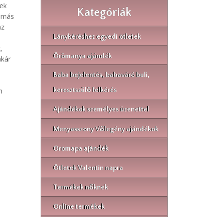
tek
Kategóriák
s-más
az
Lánykéréshez egyedi ötletek
,
Örömanya ajándék
akár
Baba bejelentés, babaváró buli,
n
keresztszülő felkérés
Ajándékok személyes üzenettel
Menyasszony Vőlegény ajándékok
Örömapa ajándék
Ötletek Valentin napra
Termékek nőknek
Online termékek