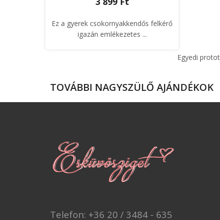
3 899 Ft
Ez a gyerek csokornyakkendős felkérő
igazán emlékezetes ...
Egyedi proto
TOVÁBBI NAGYSZÜLŐ AJÁNDÉKOK
Telefon: +36 20 / 3484 - 635