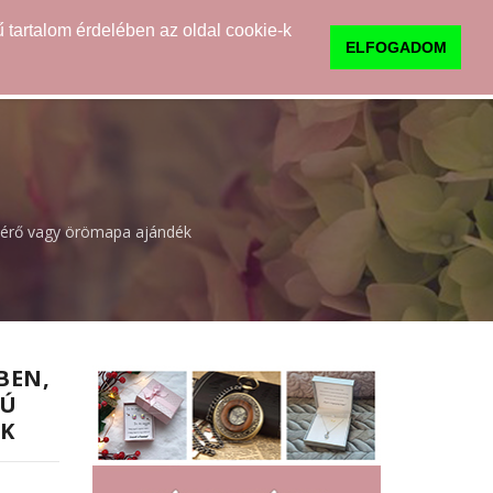
 tartalom érdelében az oldal cookie-k
0
TUDNIVALÓK
KAPCSOLAT
ELFOGADOM
lkérő vagy örömapa ajándék
BEN,
NÚ
ÉK