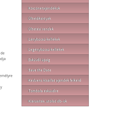
Köszönetajándékok
Ültetőkártyák
Ültetési rendek
Lánybúcsú kellékek
Legénybúcsú kellékek
 de
udja
Esküvői újság
Save the Date
zemélyre
Kedvenc kisállat ajándék felkérő
ny
Tombola esküvőre
Kiárusítás, utolsó db-ok