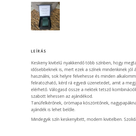
LEÍRÁS
Keskeny kivitelű nyakkendő több színben, hogy megtal
idősebbeknek is, mert ezek a színek mindenkinek jól á
használni, sok helyre felvehesse és minden alkalomma
feliratozható, kérd rá egyedi üzenetedet, amit a meg
elérhető. Válogasd össze a nektek tetsző kombináci
szabott lehessen az ajándékod.
Tanúfelkérőnek, örömapa köszöntőnek, nagypapáknak, 
ajándék is lehet belőle.
Mindegyik szín keskenyített, modern kivitelben. Szol